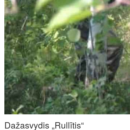
Dažasvydis „Rullītis“