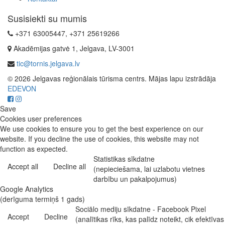
Susisiekti su mumis
+371 63005447, +371 25619266
Akadēmijas gatvė 1, Jelgava, LV-3001
tic@tornis.jelgava.lv
© 2026 Jelgavas reģionālais tūrisma centrs. Mājas lapu izstrādāja
EDEVON
Save
Cookies user preferences
We use cookies to ensure you to get the best experience on our
website. If you decline the use of cookies, this website may not
function as expected.
Statistikas sīkdatne
Accept all
Decline all
(nepieciešama, lai uzlabotu vietnes
darbību un pakalpojumus)
Google Analytics
(derīguma termiņš 1 gads)
Sociālo mediju sīkdatne - Facebook Pixel
Accept
Decline
(analītikas rīks, kas palīdz noteikt, cik efektīvas