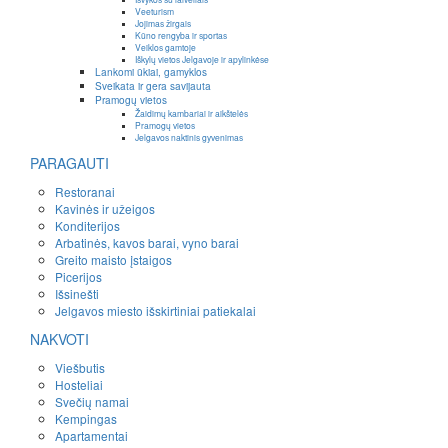
Veeturism
Jojimas žirgais
Kūno rengyba ir sportas
Veiklos gamtoje
Iškylų vietos Jelgavoje ir apylinkėse
Lankomi ūkiai, gamyklos
Sveikata ir gera savijauta
Pramogų vietos
Žaidimų kambariai ir aikštelės
Pramogų vietos
Jelgavos naktinis gyvenimas
PARAGAUTI
Restoranai
Kavinės ir užeigos
Konditerijos
Arbatinės, kavos barai, vyno barai
Greito maisto įstaigos
Picerijos
Išsinešti
Jelgavos miesto išskirtiniai patiekalai
NAKVOTI
Viešbutis
Hosteliai
Svečių namai
Kempingas
Apartamentai