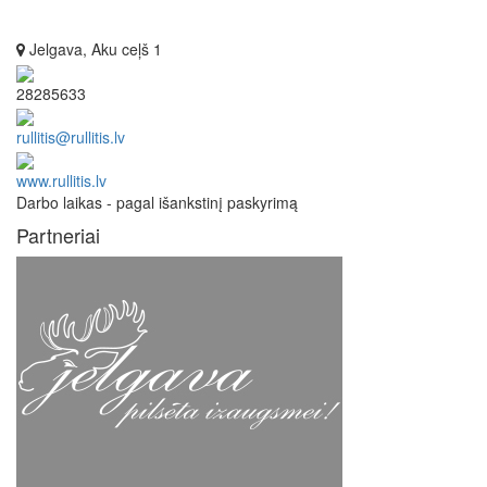
Jelgava, Aku ceļš 1
28285633
rullitis@rullitis.lv
www.rullitis.lv
Darbo laikas - pagal išankstinį paskyrimą
Partneriai