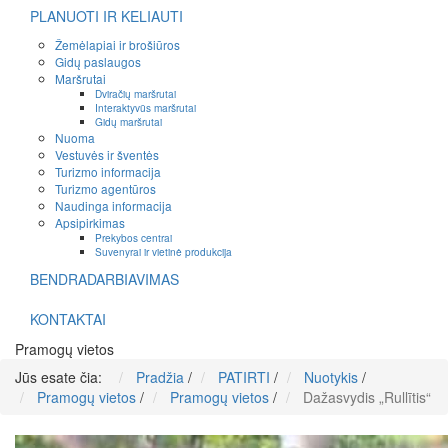
PLANUOTI IR KELIAUTI
Žemėlapiai ir brošiūros
Gidų paslaugos
Maršrutai
Dviračių maršrutai
Interaktyvūs maršrutai
Gidų maršrutai
Nuoma
Vestuvės ir šventės
Turizmo informacija
Turizmo agentūros
Naudinga informacija
Apsipirkimas
Prekybos centrai
Suvenyrai ir vietinė produkcija
BENDRADARBIAVIMAS
KONTAKTAI
Pramogų vietos
Jūs esate čia:
Pradžia
/
PATIRTI
/
Nuotykis
/
Pramogų vietos
/
Pramogų vietos
/
Dažasvydis „Rullītis“