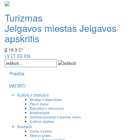
Turizmas
Jelgavos miestas
Jelgavos
apskritis
19.3 C°
LV
LT
EE
EN
Pradžia
PATIRTI
Kultūra ir tradicijos
Muziejai ir ekspozicijos
Pilys ir dvarai
Bažnyčios ir vienuolynai
Amatininkystė
Istoriniai paminklai ir istorinės vietos
Kultūros objektai
Nuotykis
Gamta ir parkai
Aktyvus poilsis
Išvykos su laiveliais