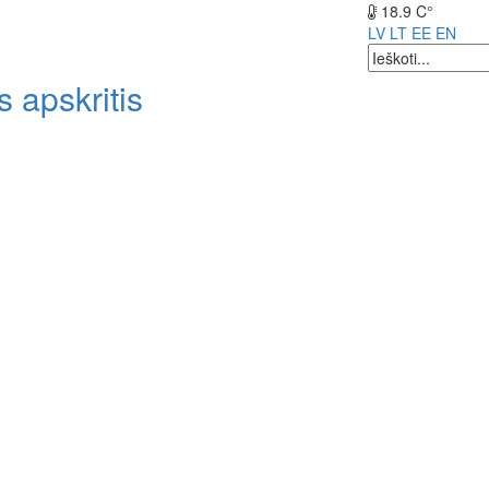
18.9 C°
LV
LT
EE
EN
 apskritis