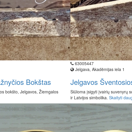
63005447
Jelgava, Akadēmijas iela 1
ažnyčios Bokštas
Jelgavos Šventosio
čios bokšto, Jelgavos, Žiemgalos
Siūloma įsigyti įvairių suvenyrų 
ir Latvijos simbolika.
Skaityti dau