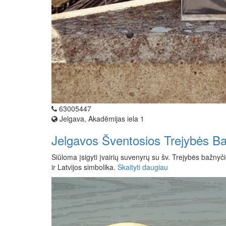
63005447
Jelgava, Akadēmijas iela 1
Jelgavos Šventosios Trejybės B
Siūloma įsigyti įvairių suvenyrų su šv. Trejybės bažny
ir Latvijos simbolika.
Skaityti daugiau