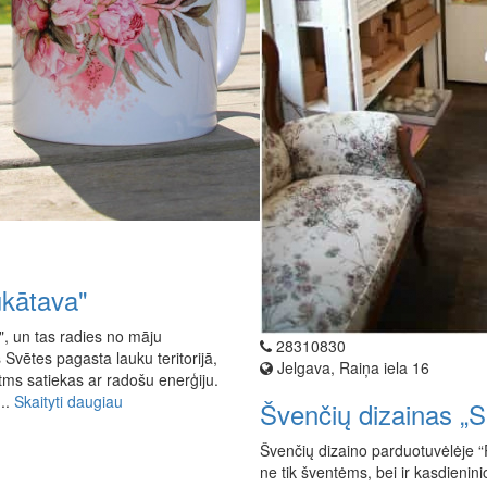
ukātava"
, un tas radies no māju
28310830
Svētes pagasta lauku teritorijā,
Jelgava, Raiņa iela 16
ms satiekas ar radošu enerģiju.
...
Skaityti daugiau
Švenčių dizainas „S
Švenčių dizaino parduotuvėlėje “
ne tik šventėms, bei ir kasdieni