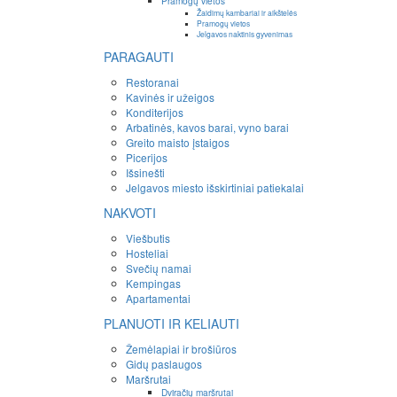
Pramogų vietos
Žaidimų kambariai ir aikštelės
Pramogų vietos
Jelgavos naktinis gyvenimas
PARAGAUTI
Restoranai
Kavinės ir užeigos
Konditerijos
Arbatinės, kavos barai, vyno barai
Greito maisto įstaigos
Picerijos
Išsinešti
Jelgavos miesto išskirtiniai patiekalai
NAKVOTI
Viešbutis
Hosteliai
Svečių namai
Kempingas
Apartamentai
PLANUOTI IR KELIAUTI
Žemėlapiai ir brošiūros
Gidų paslaugos
Maršrutai
Dviračių maršrutai