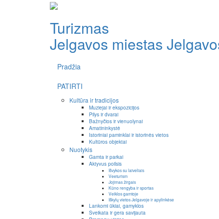
Turizmas
Jelgavos miestas
Jelgavos
Pradžia
PATIRTI
Kultūra ir tradicijos
Muziejai ir ekspozicijos
Pilys ir dvarai
Bažnyčios ir vienuolynai
Amatininkystė
Istoriniai paminklai ir istorinės vietos
Kultūros objektai
Nuotykis
Gamta ir parkai
Aktyvus poilsis
Išvykos su laiveliais
Veeturism
Jojimas žirgais
Kūno rengyba ir sportas
Veiklos gamtoje
Iškylų vietos Jelgavoje ir apylinkėse
Lankomi ūkiai, gamyklos
Sveikata ir gera savijauta