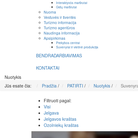
Interaktyvūs maršrutai
Gidų maršrutai
Nuoma
Vestuvės ir šventės
Turizmo informacija
Turizmo agentūros
Naudinga informacija
Apsipirkimas
Prekybos centrai
Suvenyrai ir vietinė produkcija
BENDRADARBIAVIMAS
KONTAKTAI
Nuotykis
Jūs esate čia:
Pradžia
/
PATIRTI
/
Nuotykis
/
Suvenyrai
Filtruoti pagal:
Visi
Jelgava
Jelgavos kraštas
Ozolniekų kraštas