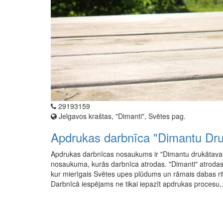
29193159
Jelgavos kraštas, "Dimanti", Svētes pag.
Apdrukas darbnīca "Dimantu Dr
Apdrukas darbnīcas nosaukums ir "Dimantu drukātava"
nosaukuma, kurās darbnīca atrodas. "Dimanti" atrodas 
kur mierīgais Svētes upes plūdums un rāmais dabas rit
Darbnīcā iespējams ne tikai iepazīt apdrukas procesu,