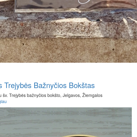
s Trejybės Bažnyčios Bokštas
su šv. Trejybės bažnyčios bokšto, Jelgavos, Žiemgalos
giau